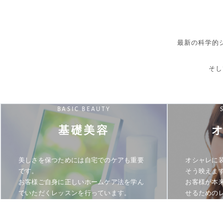
最新の科学的
そし
BASIC BEAUTY
基礎美容
美しさを保つためには自宅でのケアも重要
オシャレに
です。
そう映えま
お客様ご自身に正しいホームケア法を学ん
お客様が本
でいただくレッスンを行っています。
せるための