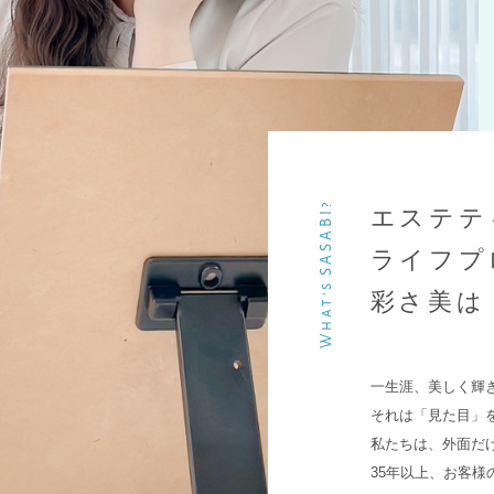
What's SASABI?
エステテ
ライフプ
Product
彩さ美は
取り扱い商品
一生涯、美しく輝
SCHOOL
それは「見た目」
SASABI エステティックスクール kiwami
私たちは、外面だ
35年以上、お客