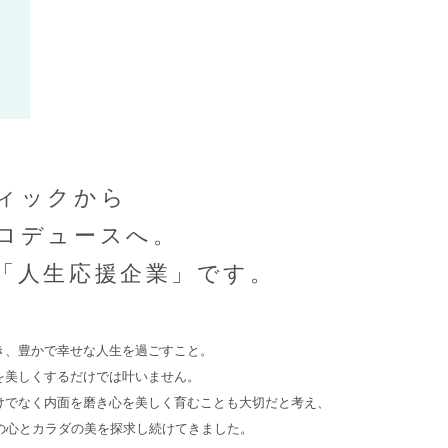
ィックから
ロデュースへ。
Contact
「人生応援企業」です。
お問い合わせ
き、豊かで幸せな人生を過ごすこと。
Action Plan
を美しくするだけでは叶いません。
行動計画
けでなく内面を磨き心を美しく育むことも大切だと考え、
様の心とカラダの美を探求し続けてきました。