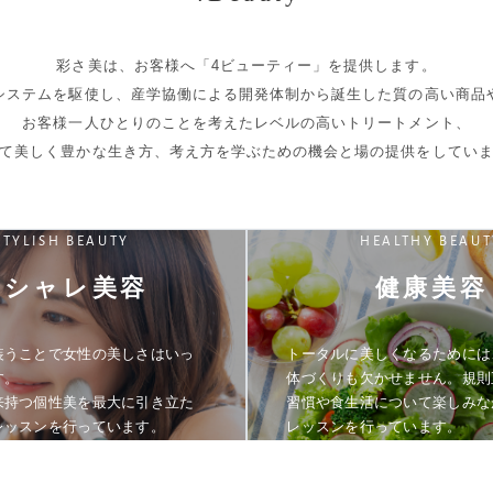
彩さ美は、
お客様へ「4ビューティー」を提供します。
システムを駆使し、
産学協働による開発体制から誕生した
質の高い商品
お客様一人ひとりのことを
考えたレベルの高いトリートメント、
て美しく豊かな生き方、
考え方を学ぶための機会と場の
提供をしてい
STYLISH BEAUTY
HEALTHY BEAUT
オシャレ美容
健康美容
装うことで女性の美しさはいっ
トータルに美しくなるためには
す。
体づくりも欠かせません。規則
来持つ個性美を最大に引き立た
習慣や食生活について楽しみな
レッスンを行っています。
レッスンを行っています。