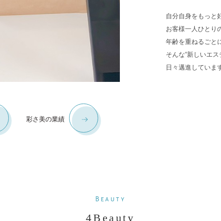
ance
Recruit
自分自身をもっと
採用に関して
お客様一人ひとり
年齢を重ねるごと
そんな“新しいエス
ic
Salons
日々邁進していま
店舗一覧
彩さ美の業績
Beauty
4Beauty