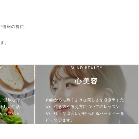
や情報の提供、
ます。
Y
MIND BEAUTY
心美容
、健康な身
内面からも輝くような美しさを引き出すた
正しい生活
め、生き方や考え方についてのレッスン
がら学べる
や、様々な出会いが得られるパーティーを
行っています。