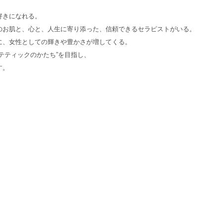
Trade Law
好きになれる。
特定商取引法表示
のお肌と、心と、人生に寄り添った、信頼できるセラピストがいる。
に、女性としての輝きや豊かさが増してくる。
テティックのかたち”を目指し、
ONLINE SHOP
す。
SASABIオンラインショップ