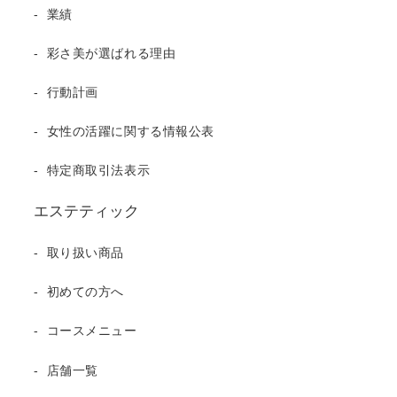
業績
当ウェブサイトでは、お客様の個
人情報を守ることに最大限の努力
彩さ美が選ばれる理由
をいたしておりますが、当ウェブ
行動計画
サイトからのリンク先サイトでの
個人情報の取り扱いについては、
女性の活躍に関する情報公表
お客様ご自身でご確認の上、十分
にご注意下さい。
特定商取引法表示
エステティック
取り扱い商品
初めての方へ
コースメニュー
店舗一覧