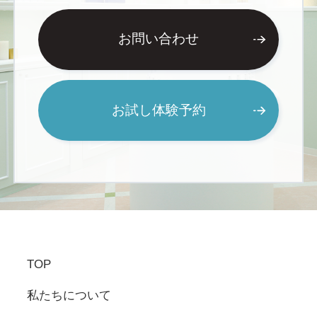
するための合理的な措置を講じて
います。
お問い合わせ
4.）お客様情報の照会、修正、削
除について お客様が、自分自身の
個人情報の照会、修正、削除など
お試し体験予約
をご希望される場合には、当社カ
スタマーセンターまでお申出下さ
い。 カスタマーセンター 0120-
929-522 5.）法令の遵守と改善、
改良について 当社は、個人情報に
関して適用される法令、規範を遵
守し、お客様の個人情報の取り扱
いについては、適宜見直しを行
い、改善してまいります。
TOP
私たちについて
【お客様へのお願い】