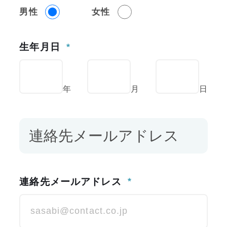
男性
女性
Salons
生年月日
店舗一覧
Contact
年
月
日
お問い合わせ
連絡先メールアドレス
Action Plan
行動計画
連絡先メールアドレス
Trade Law
特定商取引法表示