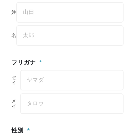
Esthetic
姓
エステティック
名
Product
フリガナ
取り扱い商品
セ
SCHOOL
イ
SASABI エステティックスクール kiwami
メ
イ
Recruit
性別
採用に関して