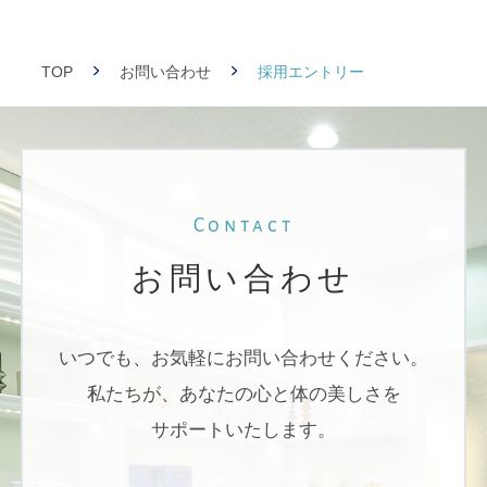
をお知らせし、適切な範囲で個人
情報を教えていただきます。ま
た、当社はお客様の個人情報を適
TOP
お問い合わせ
採用エントリー
切な方法で管理し法令の定める場
合などを除き、お客様の許可なく
その情報を第三者へ開示、提供い
たしません。
Contact
【個人情報のご提供をお願いする
場合について】 資料のご請求 ・人
お問い合わせ
材募集の応募 アンケートへの回答
・各種イベントなどにお申込みい
ただく場合 その他
いつでも、お気軽にお問い合わせください。
私たちが、あなたの心と体の美しさを
3.）正確性・安全性の確保につい
て お客様の個人情報には、個人情
サポートいたします。
報への不正アクセス、紛失、破
壊、改ざんおよび漏洩などを防止