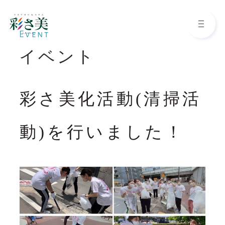
Event
イベント
Top
彩さ美化活動(清掃活
トップページ
動)を行いました！
About
わたしたちについて
Reason
彩さ美が選ばれる理由