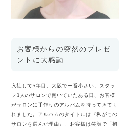
Esthetic
エステティック
Product
お客様からの突然のプレゼ
ントに大感動
取り扱い商品
SCHOOL
入社して5年目、大阪で一番小さい、スタッ
SASABI エステティックスクール kiwami
フ3人のサロンで働いていたある日、お客様
がサロンに手作りのアルバムを持ってきてく
Recruit
れました。アルバムのタイトルは『私がこの
サロンを選んだ理由』。お客様は笑顔で「初
採用に関して