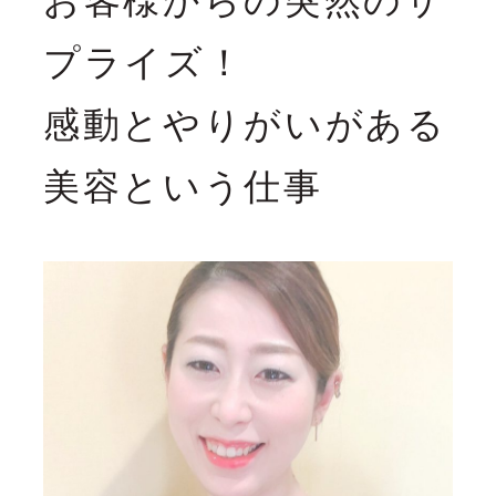
お客様からの突然のサ
News
プライズ！
お知らせ
感動とやりがいがある
Guide
美容という仕事
初めての方へ
Course
コース紹介
Perfomance
業績