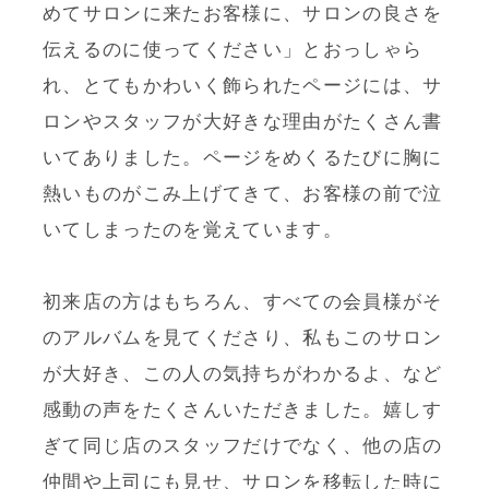
めてサロンに来たお客様に、サロンの良さを
Salons
伝えるのに使ってください」とおっしゃら
れ、とてもかわいく飾られたページには、サ
店舗一覧
ロンやスタッフが大好きな理由がたくさん書
いてありました。ページをめくるたびに胸に
Contact
熱いものがこみ上げてきて、お客様の前で泣
いてしまったのを覚えています。
お問い合わせ
Action Plan
初来店の方はもちろん、すべての会員様がそ
のアルバムを見てくださり、私もこのサロン
行動計画
が大好き、この人の気持ちがわかるよ、など
感動の声をたくさんいただきました。嬉しす
Trade Law
ぎて同じ店のスタッフだけでなく、他の店の
特定商取引法表示
仲間や上司にも見せ、サロンを移転した時に